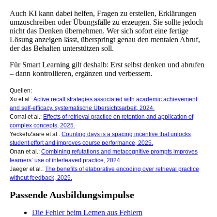
Auch KI kann dabei helfen, Fragen zu erstellen, Erklärungen
umzuschreiben oder Übungsfälle zu erzeugen. Sie sollte jedoch
nicht das Denken übernehmen. Wer sich sofort eine fertige
Lösung anzeigen lässt, überspringt genau den mentalen Abruf,
der das Behalten unterstützen soll.
Für Smart Learning gilt deshalb: Erst selbst denken und abrufen
– dann kontrollieren, ergänzen und verbessern.
Quellen:
Xu et al.:
Active recall strategies associated with academic achievement
and self-efficacy, systematische Übersichtsarbeit, 2024.
Corral et al.:
Effects of retrieval practice on retention and application of
complex concepts, 2025.
YeckehZaare et al.:
Counting days is a spacing incentive that unlocks
student effort and improves course performance, 2025.
Onan et al.:
Combining refutations and metacognitive prompts improves
learners’ use of interleaved practice, 2024.
Jaeger et al.:
The benefits of elaborative encoding over retrieval practice
without feedback, 2025.
Passende Ausbildungsimpulse
Die Fehler beim Lernen aus Fehlern